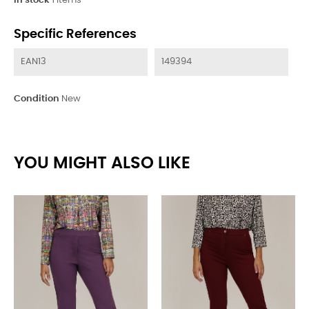
In stock
1 Items
Specific References
EAN13
149394
Condition
New
YOU MIGHT ALSO LIKE