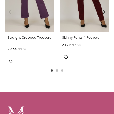
Straight Cropped Trousers
Skinny Pants 4 Pockets
.
24.79
37.98
20.66
33.02