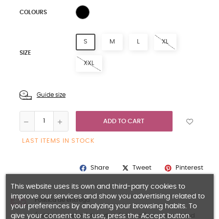
WHITE
COLOURS
S
M
L
XL
SIZE
XXL
Guide size
ADD TO CART
LAST ITEMS IN STOCK
Share
Pinterest
Tweet
This website uses its own and third-party cookies to
improve our services and show you advertising related to
Política de entrega
your preferences by analyzing your browsing habits. To
give your consent to its use, press the Accept button.
(editar con el módulo de Información de seguridad