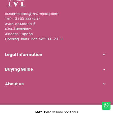
customercare@m47modas.com
Telf.:
+34 93 000 47 47
Avda. de Madrid, 6
03503 Benidorm
Alacant | España
Opening Hours: Mon-Sat 11:00~20:00
Legal Information
Buying Guide
About us
M47
| Desarrollado por
Addis