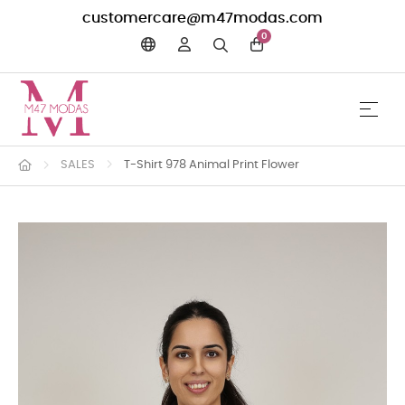
customercare@m47modas.com
0
☰
Toggle 
SALES
T-Shirt 978 Animal Print Flower