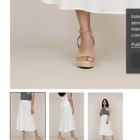
Este
serv
medi
con
Pol