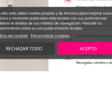
Primer cambio o devol
 sitio web utiliza cookies propias y de terceros para mejorar nues
Pago seguro
icios y mostrarle publicidad relacionada con sus preferencias
ante el análisis de sus hábitos de navegación. Para dar su
Certificado SSL para l
sentimiento sobre su uso pulse el botón Acepto.
ítica de cookies
Personalizar cookies
Garantía de Reembols
Si no estás satisfecho
RECHAZAR TODO
ACEPTO
Recogida en Tienda
Recogida, cambio y de