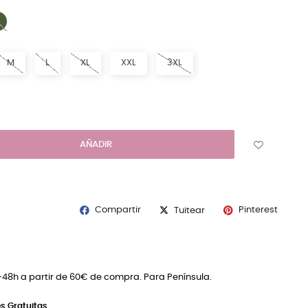
6 KAKI
ANCO
M
L
XL
XXL
3XL
AÑADIR
Compartir
Pinterest
Tuitear
4-48h a partir de 60€ de compra. Para Península.
s Gratuitas