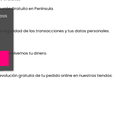
ución Gratuíto en Península.
tros
a seguridad de las transacciones y tus datos personales.
o
 te devolvemos tu dinero.
volución gratuita de tu pedido online en nuestras tiendas.