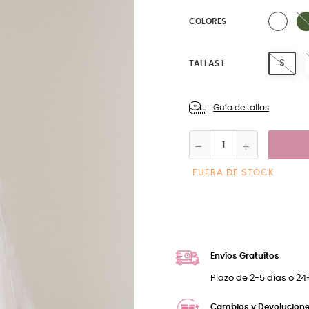
1 BL
COLORES
S
TALLAS L
Guía de tallas
FUERA DE STOCK
Envíos Gratuítos
Plazo de 2-5 días o 2
Cambios y Devolucione