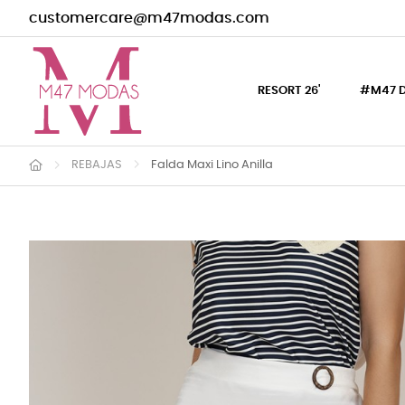
customercare@m47modas.com
RESORT 26'
#M47 
REBAJAS
Falda Maxi Lino Anilla