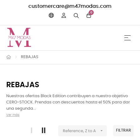
customercare@m47modas.com
0
☰
Navega
REBAJAS
REBAJAS
Nuestras ofertas Black Edition contribuyen a nuestro objetivo
CERO-STOCK. Prendas con descuentos hasta el 50% para dar
una segunda...
Ver más

FILTRAR
Reference, Z to A