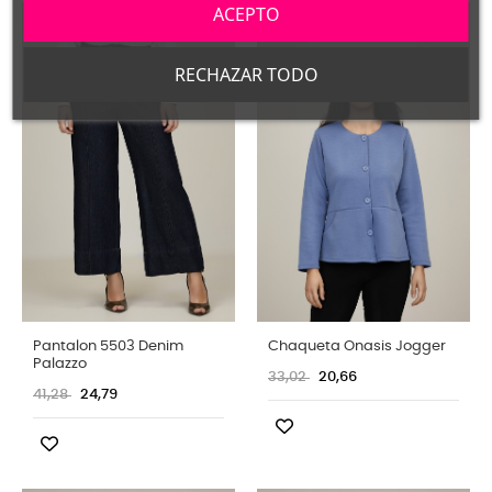
ACEPTO
FUERA DE STOCK
RECHAZAR TODO
Pantalon 5503 Denim
Chaqueta Onasis Jogger
Palazzo
33,02
20,66
41,28
24,79