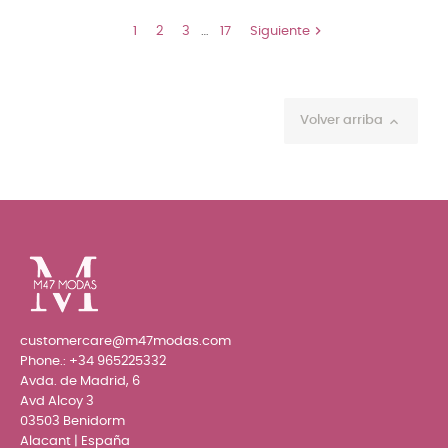

1
2
3
…
17
Siguiente
Volver arriba

customercare@m47modas.com
Phone.:
+34 965225332
Avda. de Madrid, 6
Avd Alcoy 3
03503 Benidorm
Alacant | España