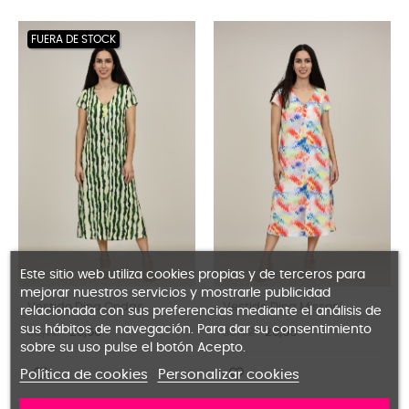
FUERA DE STOCK
Este sitio web utiliza cookies propias y de terceros para
mejorar nuestros servicios y mostrarle publicidad
Vestido Dina Ondas
Vestido Dina Missoni
relacionada con sus preferencias mediante el análisis de
sus hábitos de navegación. Para dar su consentimiento
33,02
20,66
33,02
20,66
sobre su uso pulse el botón Acepto.
Política de cookies
Personalizar cookies