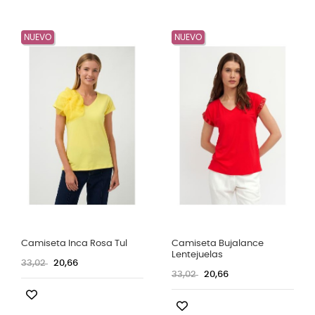
NUEVO
NUEVO
Camiseta Inca Rosa Tul
Camiseta Bujalance
Lentejuelas
33,02
20,66
33,02
20,66