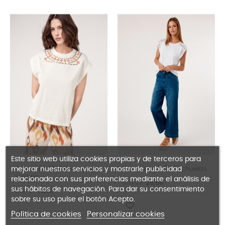
Este sitio web utiliza cookies propias y de terceros para
mejorar nuestros servicios y mostrarle publicidad
Camiseta 2016 Bordados
Camiseta 2030 Tachuelas
Etnicos
relacionada con sus preferencias mediante el análisis de
33,02
20,66
sus hábitos de navegación. Para dar su consentimiento
24,75
16,53
sobre su uso pulse el botón Acepto.
Política de cookies
Personalizar cookies