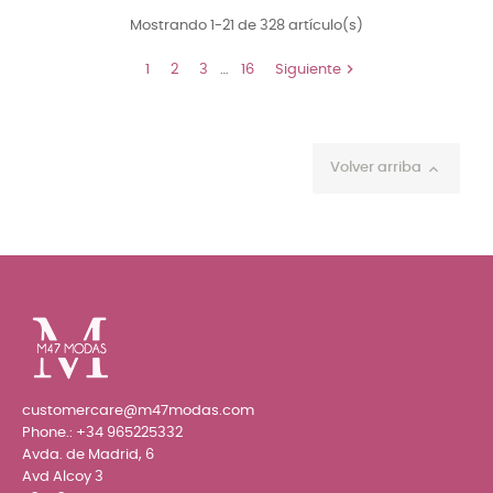
Mostrando 1-21 de 328 artículo(s)

1
2
3
…
16
Siguiente
Volver arriba

customercare@m47modas.com
Phone.:
+34 965225332
Avda. de Madrid, 6
Avd Alcoy 3