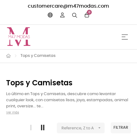
customercare@m47modas.com
0
☰
Navega
Tops y Camisetas
Tops y Camisetas
Lo último en Tops y Camisetas, descubre como levantar
cualquier look, con camisetas lisas, joya, estampadas, animal
print, oversize... te...
Ver más

FILTRAR
Reference, Z to A