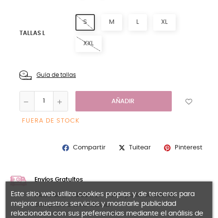
S
M
L
XL
TALLAS L
XXL
Guía de tallas
AÑADIR
FUERA DE STOCK
Compartir
Pinterest
Tuitear
Envíos Gratuítos
Este sitio web utiliza cookies propias y de terceros para
Plazo de 2-5 días o 24-48h a partir de 60€ de
mejorar nuestros servicios y mostrarle publicidad
compra. Para Península.
relacionada con sus preferencias mediante el análisis de