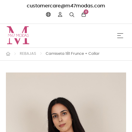
customercare@m47modas.com
0
☰
Navega
REBAJAS
Camiseta 181 Frunce + Collar