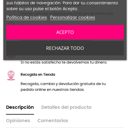
sus hábitos de navegación. Para dar su consentimiento
Cambios y Devoluciones Gratuitas
sobre su uso pulse el botón Acepto.
Primer cambio o devolución Gratuíto en Península.
Política de cookies
Personalizar cookies
Pago seguro
ACEPTO
Certificado SSL para la seguridad de las
transacciones y tus datos personales.
RECHAZAR TODO
Garantía de Reembolso
Si no estás satisfecho te devolvemos tu dinero.
Recogida en Tienda
Recogida, cambio y devolución gratuita de tu
pedido online en nuestras tiendas.
Descripción
Detalles del producto
Opiniones
Comentarios