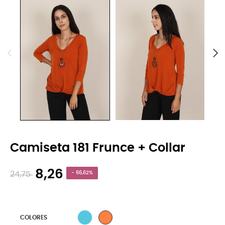
Camiseta 181 Frunce + Collar
8,26
24,75
- 66,62%
4 AZUL
18 TEJA
COLORES