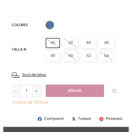
4 AZUL
COLORES
40
42
44
46
TALLA N
48
50
52
54
Guía de tallas
AÑADIR
FUERA DE STOCK
Compartir
Pinterest
Tuitear