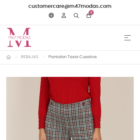
customercare@m47modas.com
0
☰
Navega
REBAJAS
Pantalon Tasia Cuadros