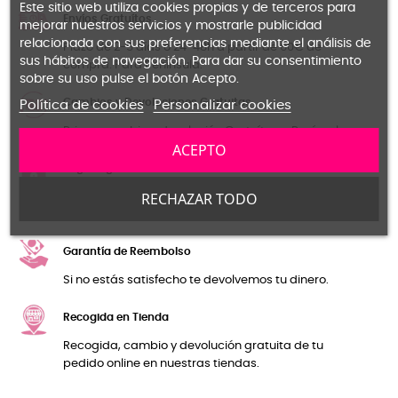
Este sitio web utiliza cookies propias y de terceros para
Envíos Gratuítos
mejorar nuestros servicios y mostrarle publicidad
relacionada con sus preferencias mediante el análisis de
Plazo de 2-5 días o 24-48h a partir de 60€ de
sus hábitos de navegación. Para dar su consentimiento
compra. Para Península.
sobre su uso pulse el botón Acepto.
Cambios y Devoluciones Gratuitas
Política de cookies
Personalizar cookies
Primer cambio o devolución Gratuíto en Península.
ACEPTO
Pago seguro
RECHAZAR TODO
Certificado SSL para la seguridad de las
transacciones y tus datos personales.
Garantía de Reembolso
Si no estás satisfecho te devolvemos tu dinero.
Recogida en Tienda
Recogida, cambio y devolución gratuita de tu
pedido online en nuestras tiendas.