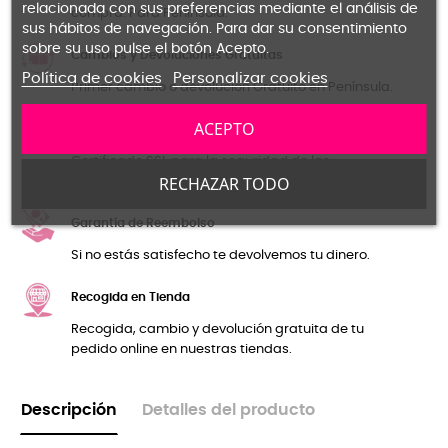
relacionada con sus preferencias mediante el análisis de
compra. Para Península.
sus hábitos de navegación. Para dar su consentimiento
sobre su uso pulse el botón Acepto.
Cambios y Devoluciones Gratuitas
Política de cookies
Personalizar cookies
Primer cambio o devolución Gratuíto en Península.
ACEPTO
Pago seguro
Certificado SSL para la seguridad de las
RECHAZAR TODO
transacciones y tus datos personales.
Garantía de Reembolso
Si no estás satisfecho te devolvemos tu dinero.
Recogida en Tienda
Recogida, cambio y devolución gratuita de tu
pedido online en nuestras tiendas.
Descripción
Detalles del producto