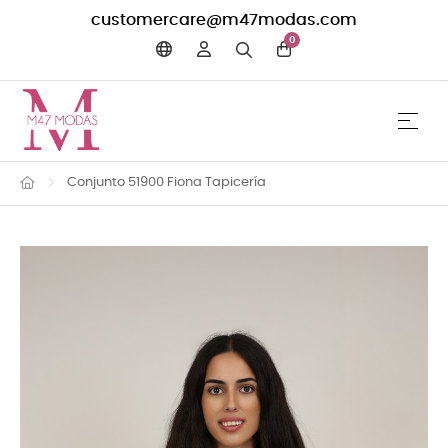
customercare@m47modas.com
0
☰
Navega
Conjunto 51900 Fiona Tapicería