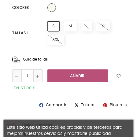
0 NATURAL
COLORES
S
M
L
XL
TALLAS L
XXL
Guía de tallas
AÑADIR
EN STOCK
Compartir
Pinterest
Tuitear
Envíos Gratuítos
Este sitio web utiliza cookies propias y de terceros para
mejorar nuestros servicios y mostrarle publicidad
Plazo de 2-5 días o 24-48h a partir de 60€ de