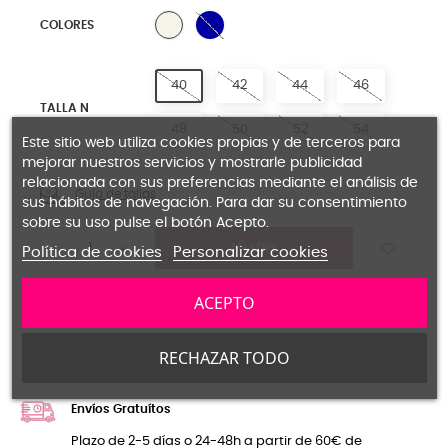
17 MARINO
0 NATURAL
COLORES
40
42
44
46
TALLA N
48
50
52
54
Este sitio web utiliza cookies propias y de terceros para
mejorar nuestros servicios y mostrarle publicidad
relacionada con sus preferencias mediante el análisis de
Guía de tallas
sus hábitos de navegación. Para dar su consentimiento
sobre su uso pulse el botón Acepto.
AÑADIR
Política de cookies
Personalizar cookies
PRODUCTO DISPONIBLE CON OTRAS OPCIONES
ACEPTO
Compartir
Pinterest
Tuitear
RECHAZAR TODO
Envíos Gratuítos
Plazo de 2-5 días o 24-48h a partir de 60€ de