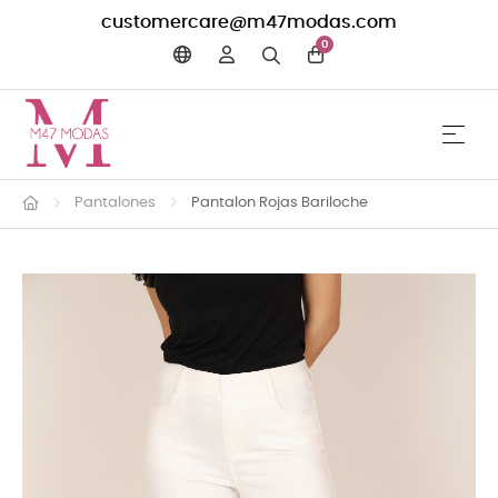
customercare@m47modas.com
0
☰
Navega
Pantalones
Pantalon Rojas Bariloche