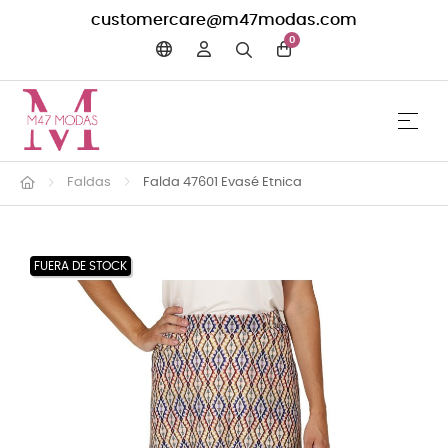
customercare@m47modas.com
0
☰
Navega
Faldas
Falda 47601 Evasé Etnica
FUERA DE STOCK