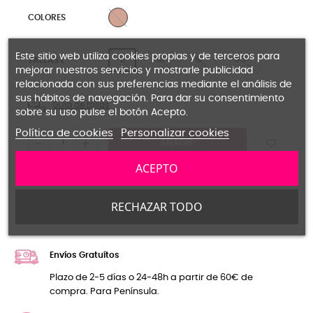
2 BEIGE
COLORES
Este sitio web utiliza cookies propias y de terceros para
S
M
G
SG
TALLAS L
mejorar nuestros servicios y mostrarle publicidad
relacionada con sus preferencias mediante el análisis de
sus hábitos de navegación. Para dar su consentimiento
Guía de tallas
sobre su uso pulse el botón Acepto.
Política de cookies
Personalizar cookies
AÑADIR
ACEPTO
FUERA DE STOCK
RECHAZAR TODO
Compartir
Pinterest
Tuitear
Envíos Gratuítos
Plazo de 2-5 días o 24-48h a partir de 60€ de
compra. Para Península.