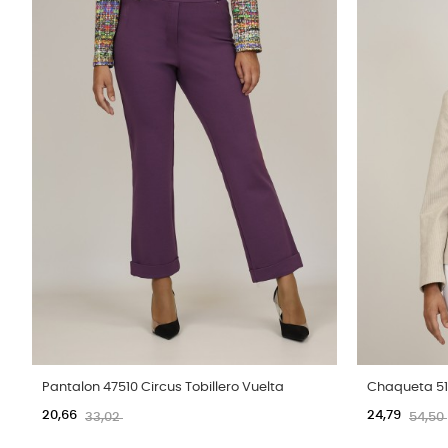
Pantalon 47510 Circus Tobillero Vuelta
Chaqueta 51
20,66
24,79
33,02
54,50