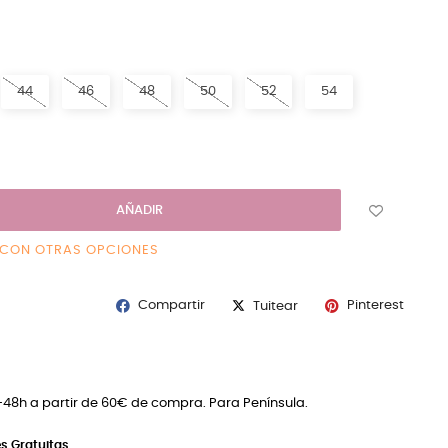
ANCO
44
46
48
50
52
54
AÑADIR
 CON OTRAS OPCIONES
Compartir
Pinterest
Tuitear
4-48h a partir de 60€ de compra. Para Península.
s Gratuitas