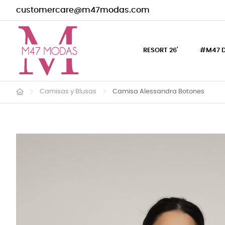
customercare@m47modas.com
RESORT 26'
#M47 
Camisas y Blusas
Camisa Alessandra Botones