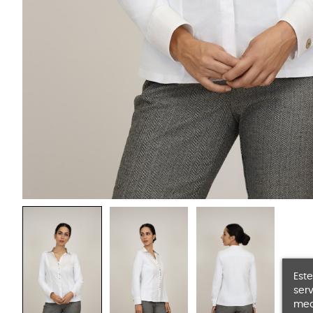
Este
serv
medi