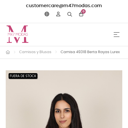
customercare@m47modas.com
0
☰
Navega
Camisas y Blusas
Camisa 49318 Berta Rayas Lurex
FUERA DE STOCK