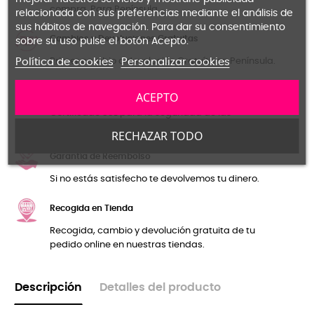
compra. Para Península.
relacionada con sus preferencias mediante el análisis de
sus hábitos de navegación. Para dar su consentimiento
Cambios y Devoluciones Gratuitas
sobre su uso pulse el botón Acepto.
Política de cookies
Primer cambio o devolución Gratuíto en Península.
Personalizar cookies
Pago seguro
ACEPTO
Certificado SSL para la seguridad de las
transacciones y tus datos personales.
RECHAZAR TODO
Garantía de Reembolso
Si no estás satisfecho te devolvemos tu dinero.
Recogida en Tienda
Recogida, cambio y devolución gratuita de tu
pedido online en nuestras tiendas.
Descripción
Detalles del producto