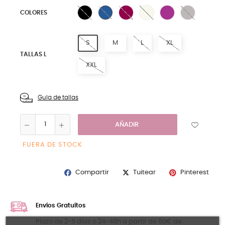
8 NEGRO
15 MAGENTA
0 NATURAL
FUCSIA
1 HIELO
11 TINTA
COLORES
S
M
L
XL
TALLAS L
XXL
Guía de tallas
AÑADIR
FUERA DE STOCK
Compartir
Pinterest
Tuitear
Envíos Gratuítos
Plazo de 2-5 días o 24-48h a partir de 60€ de