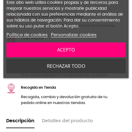
Este sitio web utiliza cookies propias y de terceros para
compra. Para Península.
mejorar nuestros servicios y mostrarle publicidad
relacionada con sus preferencias mediante el análisis de
Cambios y Devoluciones Gratuitas
sus hábitos de navegación. Para dar su consentimiento
Primer cambio o devolución Gratuíto en Península.
sobre su uso pulse el botón Acepto.
Política de cookies
Personalizar cookies
Pago seguro
Certificado SSL para la seguridad de las
ACEPTO
transacciones y tus datos personales.
RECHAZAR TODO
Garantía de Reembolso
Si no estás satisfecho te devolvemos tu dinero.
Recogida en Tienda
Recogida, cambio y devolución gratuita de tu
pedido online en nuestras tiendas.
Descripción
Detalles del producto