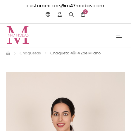
customercare@m47modas.com
0
☰
Navega
Chaquetas
Chaqueta 49114 Zoe Milano