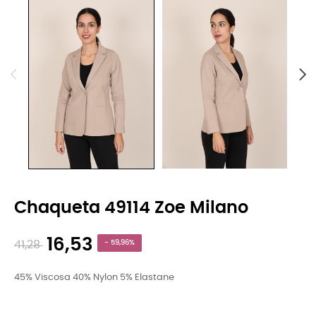
Chaqueta 49114 Zoe Milano
16,53
41,28
- 59,96%
45% Viscosa 40% Nylon 5% Elastane