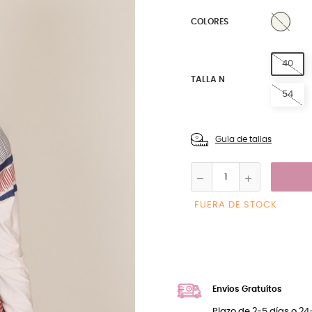
0 NA
COLORES
40
TALLA N
54
Guía de tallas
FUERA DE STOCK
Envíos Gratuítos
Plazo de 2-5 días o 2