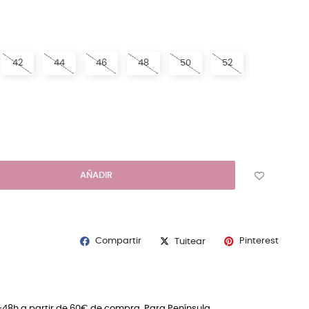
TURAL
42
44
46
48
50
52
AÑADIR
Compartir
Pinterest
Tuitear
4-48h a partir de 60€ de compra. Para Península.