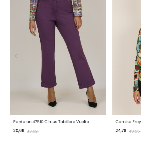
Pantalon 47510 Circus Tobillero Vuelta
Camisa Frey
20,66
24,79
33,02
49,55