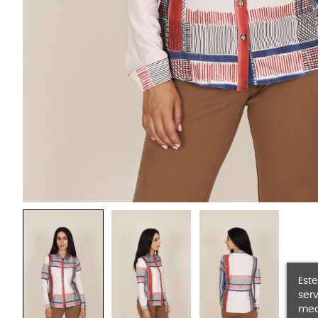
Este
serv
medi