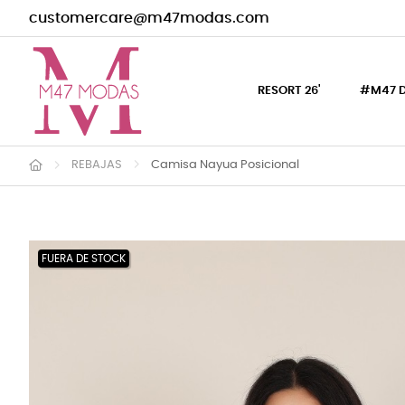
customercare@m47modas.com
RESORT 26'
#M47 
REBAJAS
Camisa Nayua Posicional
FUERA DE STOCK