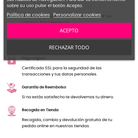
sobre su uso pulse el botón Acepto.
Envíos Gratuítos
Política de cookies
Personalizar cookies
Plazo de 2-5 días o 24-48h a partir de 60€ de
compra. Para Península.
ACEPTO
Cambios y Devoluciones Gratuitas
Primer cambio o devolución Gratuíto en Península.
RECHAZAR TODO
Pago seguro
Certificado SSL para la seguridad de las
transacciones y tus datos personales.
Garantía de Reembolso
Si no estás satisfecho te devolvemos tu dinero.
Recogida en Tienda
Recogida, cambio y devolución gratuita de tu
pedido online en nuestras tiendas.