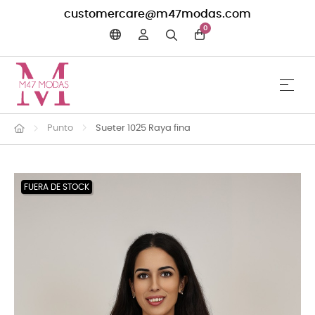
customercare@m47modas.com
0
☰
Navega
Punto
Sueter 1025 Raya fina
FUERA DE STOCK