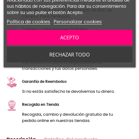
relacionada con sus preferencias mediante el análisis de
Envíos Gratuítos
sus hábitos de navegación. Para dar su consentimiento
Plazo de 2-5 días o 24-48h a partir de 60€ de
sobre su uso pulse el botón Acepto.
compra. Para Península.
Política de cookies
Personalizar cookies
Cambios y Devoluciones Gratuitas
ACEPTO
Primer cambio o devolución Gratuíto en Península.
Pago seguro
RECHAZAR TODO
Certificado SSL para la seguridad de las
transacciones y tus datos personales.
Garantía de Reembolso
Si no estás satisfecho te devolvemos tu dinero.
Recogida en Tienda
Recogida, cambio y devolución gratuita de tu
pedido online en nuestras tiendas.