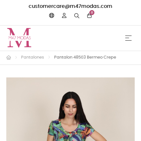
customercare@m47modas.com
0
☰
Navega
Pantalones
Pantalon 48503 Bermeo Crepe