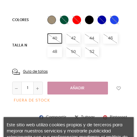
6 VERDE
7 ROJO
8 NEGRO
17 MARINO
11 ROYAL
2 BEIGE
COLORES
40
42
44
46
TALLA N
48
50
52
Guía de tallas
AÑADIR
FUERA DE STOCK
Compartir
Pinterest
Tuitear
Este sitio web utiliza cookies propias y de terceros para
mejorar nuestros servicios y mostrarle publicidad