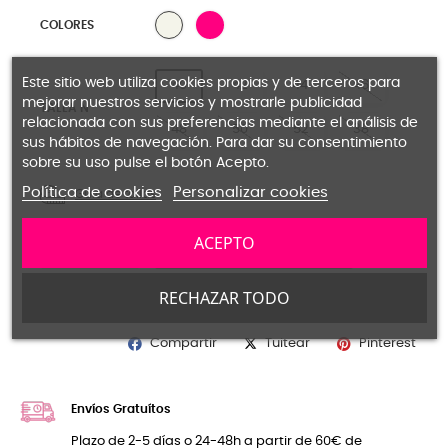
15 FUCSIA
0 NATURAL
COLORES
Este sitio web utiliza cookies propias y de terceros para
40
42
44
46
mejorar nuestros servicios y mostrarle publicidad
TALLA N
relacionada con sus preferencias mediante el análisis de
48
50
52
38
sus hábitos de navegación. Para dar su consentimiento
sobre su uso pulse el botón Acepto.
Política de cookies
Personalizar cookies
Guía de tallas
ACEPTO
AÑADIR
FUERA DE STOCK
RECHAZAR TODO
Compartir
Pinterest
Tuitear
Envíos Gratuítos
Plazo de 2-5 días o 24-48h a partir de 60€ de