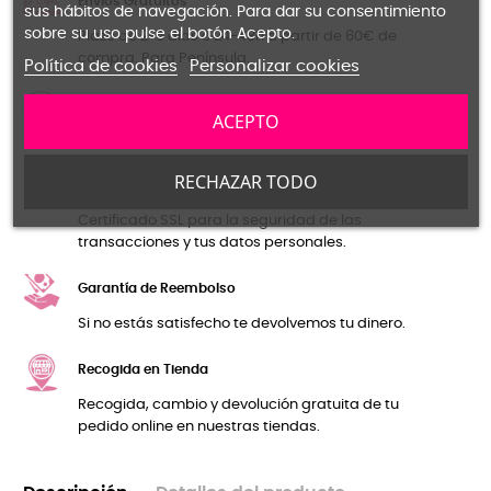
Envíos Gratuítos
sus hábitos de navegación. Para dar su consentimiento
sobre su uso pulse el botón Acepto.
Plazo de 2-5 días o 24-48h a partir de 60€ de
compra. Para Península.
Política de cookies
Personalizar cookies
Cambios y Devoluciones Gratuitas
ACEPTO
Primer cambio o devolución Gratuíto en Península.
RECHAZAR TODO
Pago seguro
Certificado SSL para la seguridad de las
transacciones y tus datos personales.
Garantía de Reembolso
Si no estás satisfecho te devolvemos tu dinero.
Recogida en Tienda
Recogida, cambio y devolución gratuita de tu
pedido online en nuestras tiendas.