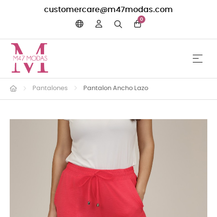
customercare@m47modas.com
0
☰
Navega
Pantalones
Pantalon Ancho Lazo