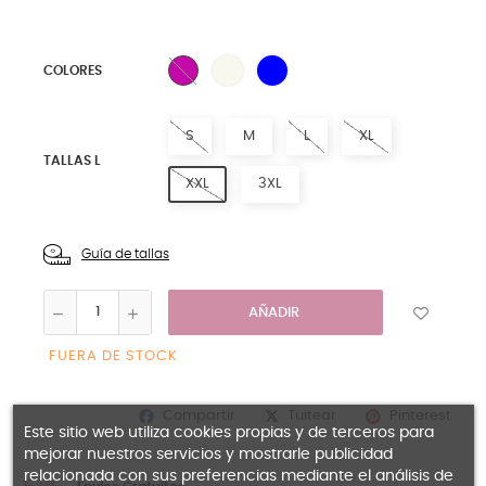
0 NATURAL
11 ROYAL
15 FUCSIA
COLORES
S
M
L
XL
TALLAS L
XXL
3XL
Guía de tallas
AÑADIR
FUERA DE STOCK
Compartir
Pinterest
Tuitear
Este sitio web utiliza cookies propias y de terceros para
mejorar nuestros servicios y mostrarle publicidad
relacionada con sus preferencias mediante el análisis de