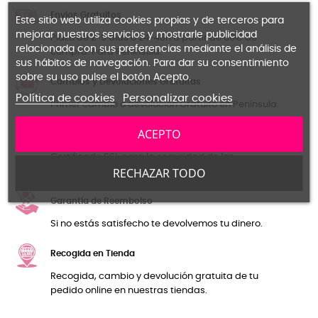
Envíos Gratuítos
Este sitio web utiliza cookies propias y de terceros para
mejorar nuestros servicios y mostrarle publicidad
Plazo de 2-5 días o 24-48h a partir de 60€ de
relacionada con sus preferencias mediante el análisis de
compra. Para Península.
sus hábitos de navegación. Para dar su consentimiento
sobre su uso pulse el botón Acepto.
Cambios y Devoluciones Gratuitas
Política de cookies
Personalizar cookies
Primer cambio o devolución Gratuíto en Península.
ACEPTO
Pago seguro
Certificado SSL para la seguridad de las
RECHAZAR TODO
transacciones y tus datos personales.
Garantía de Reembolso
Si no estás satisfecho te devolvemos tu dinero.
Recogida en Tienda
Recogida, cambio y devolución gratuita de tu
pedido online en nuestras tiendas.