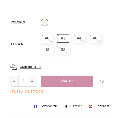
0 NATURAL
COLORES
40
42
44
46
TALLA N
48
38
Guía de tallas
AÑADIR
FUERA DE STOCK
Compartir
Pinterest
Tuitear