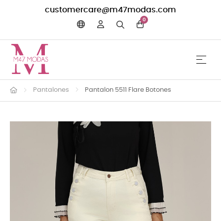
customercare@m47modas.com
0
☰
Navega
Pantalones
Pantalon 5511 Flare Botones