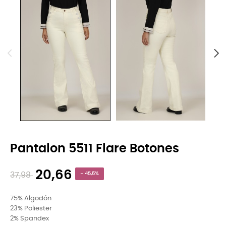
Pantalon 5511 Flare Botones
20,66
37,98
- 45,6%
75% Algodón
23% Poliester
2% Spandex